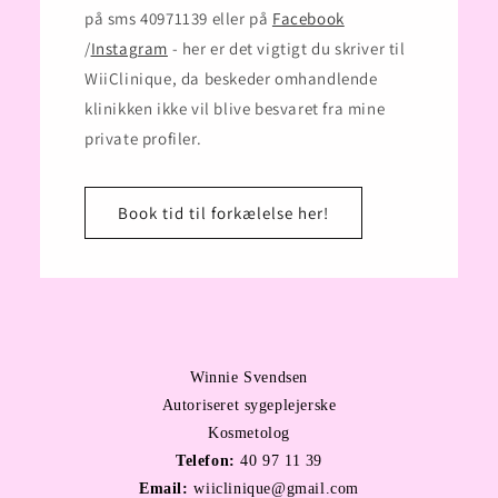
på sms 40971139 eller på
Facebook
/
Instagram
- her er det vigtigt du skriver til
WiiClinique, da beskeder omhandlende
klinikken ikke vil blive besvaret fra mine
private profiler.
Book tid til forkælelse her!
Winnie Svendsen
Autoriseret sygeplejerske
Kosmetolog
Telefon:
40 97 11 39
Email:
wiiclinique@gmail.com